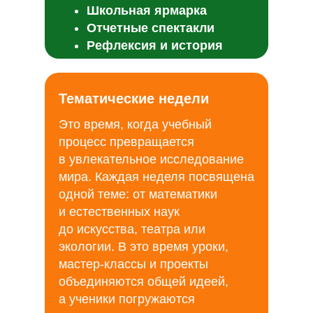
Школьная ярмарка
Отчетные спектакли
Рефлексия и история
успеха
Тематические недели
Это время, когда учебный
процесс превращается
в увлекательное исследование
мира. Каждая неделя посвящена
одной теме: от математики
и естественных наук
до искусства, театра или
экологии. В это время уроки,
мастер-классы и проекты
объединяются общей идеей,
а ученики погружаются