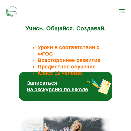
БУМЕРАНГ
Учись. Общайся. Создавай.
Уроки в соответствии с
ФГОС
Всестороннее развитие
Предметное обучение
Класс 12 человек
Записаться
Записаться
на экскурсию по школе
на экскурсию по школе