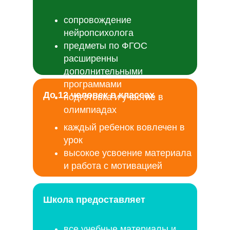
сопровождение
нейропсихолога
предметы по ФГОС
расширенны
дополнительными
программами
До 12 человек в классах
подготовка и участие в
олимпиадах
каждый ребенок вовлечен в
урок
высокое усвоение материала
и работа с мотивацией
возможности
индивидуализации
Школа предоставляет
все учебные материалы и