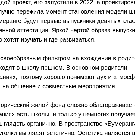
ой проект, его запустили в 2022, а проектиров
олучно пережила момент становления модели ш
умеранге будут первые выпускники девятых клас
енной аттестации. Яркой чертой образа выпуск
о хотят изучать и где развиваться.
своеобразным фильтром на вхождение в родит
ходят в школу пешком. В основном родители —
даниях, поэтому хорошо понимают дух и атмосф
м на общение и совместные мероприятия.
орический жилой фонд сложно облагораживаетс
аниях есть школы, и только у немногих получае
ыглядеть органично. В пространстве «Бумеранг
уголки выглядят эстетично. Эстетика является 