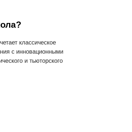
кола?
четает классическое
ания с инновационными
ческого и тьюторского