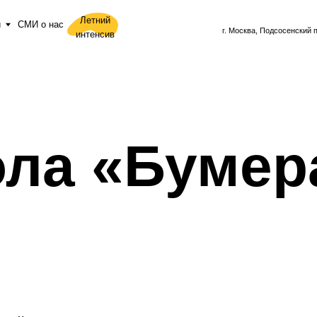
+
7 (910) 087 65 76
Летний
 о нас
г. Москва, Подсосенский пер, д. 17, м. Курская
интенсив
ла «Бумер