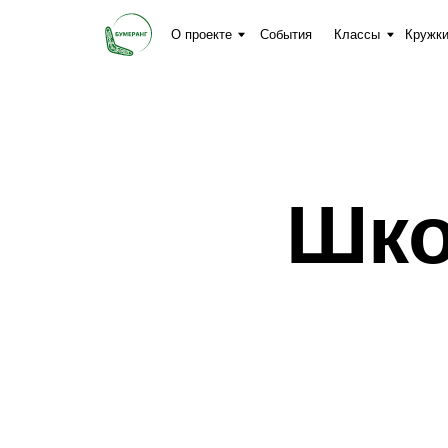
О проекте
События
Классы
Кружки
СМИ
Шко